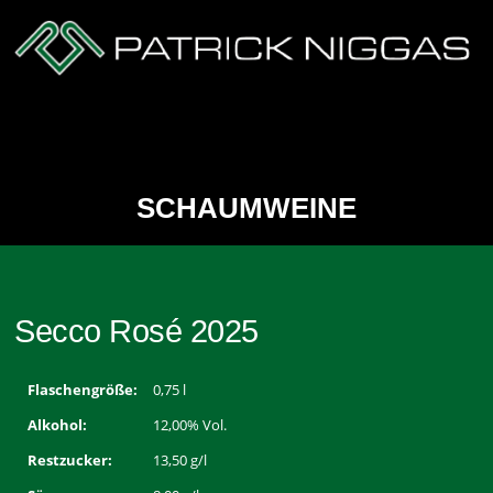
Zum
Inhalt
springen
Menü
SCHAUMWEINE
Secco Rosé 2025
Flaschengröße:
0,75 l
Alkohol:
12,00% Vol.
Restzucker:
13,50 g/l