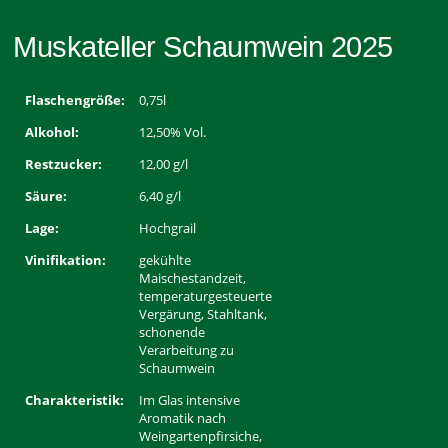
Muskateller Schaumwein 2025
Flaschengröße:
0,75l
Alkohol:
12,50% Vol.
Restzucker:
12,00 g/l
Säure:
6,40 g/l
Lage:
Hochgrail
Vinifikation:
gekühlte
Maischestandzeit,
temperaturgesteuerte
Vergärung, Stahltank,
schonende
Verarbeitung zu
Schaumwein
Charakteristik:
Im Glas intensive
Aromatik nach
Weingartenpfirsiche,