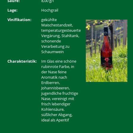
Säure:
8,00 g/l
Lage:
Hochgrail
Vinifikation:
gekühlte
Maischestandzeit,
temperaturgesteuerte
Vergärung, Stahltank,
schonende
Verarbeitung zu
Schaumwein
Charakteristik:
Im Glas eine schöne
rubinrote Farbe, in
der Nase feine
Aromatik nach
Erdberren,
Johannisbeeren,
jugendliche fruchtige
Nase, vereinigt mit
frisch lebendiger
Kohlensäure,
süßlicher Abgang,
ideal als Aperitif